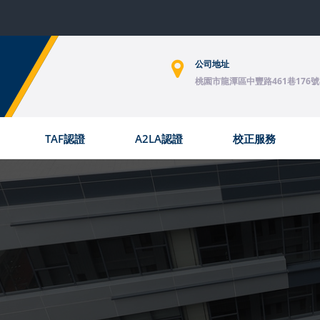
公司地址
桃園市龍潭區中豐路461巷176號
TAF認證
A2LA認證
校正服務