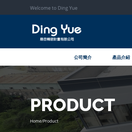
Welcome to Ding Yue
公司簡介
產品介紹
PRODUCT
Home
/
Product