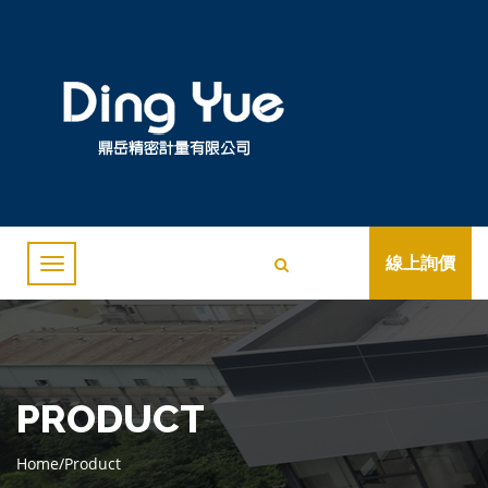
線上詢價
PRODUCT
Home
/
Product