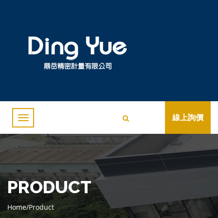
線上詢價
PRODUCT
Home
/
Product