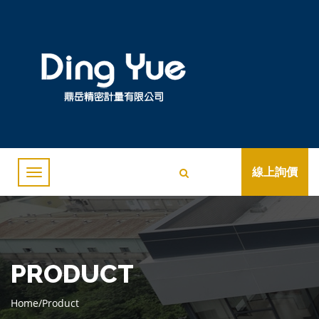
線上詢價
PRODUCT
Home
/
Product