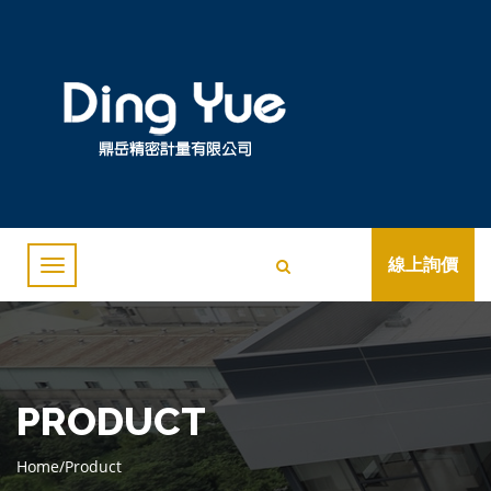
線上詢價
PRODUCT
Home
/
Product