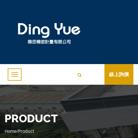
線上詢價
PRODUCT
Home
/
Product